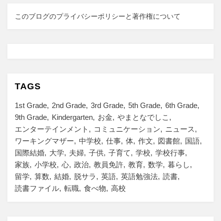
ア
メ
このブログのプライバシーポリシーと著作権について
リ
カ
の
中
学
で
TAGS
教
育
1st Grade
2nd Grade
3rd Grade
5th Grade
6th Grade
実
9th Grade
Kindergarten
お金
やまとなでしこ
習
エンターテインメント
コミュニケーション
ニュース
に
ワーキングマザー
中学校
仕事
体
作文
図書館
国語
国際結婚
大学
夫婦
子供
子育て
学校
学校行事
家族
小学校
心
政治
教員免許
教育
数学
暮らし
留学
算数
結婚
脱サラ
英語
英語勉強法
読書
読書ファイル
転職
食べ物
高校