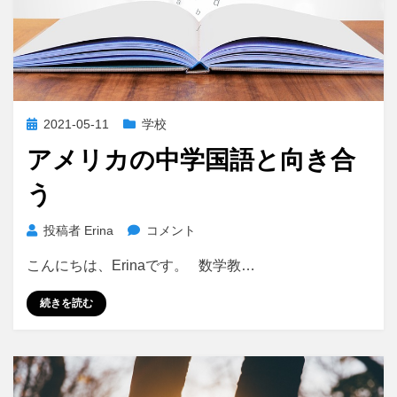
投
2021-05-11
学校
稿
アメリカの中学国語と向き合
日:
う
ア
投稿者
Erina
コメント
メ
こんにちは、Erinaです。 数学教…
リ
カ
続きを読む
の
中
学
国
語