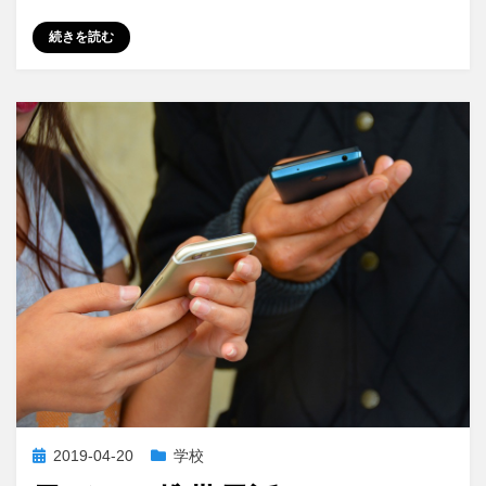
カ
続きを読む
で
中
学
生：
親
の
不
安
と
子
供
の
不
安
に
投
2019-04-20
学校
稿