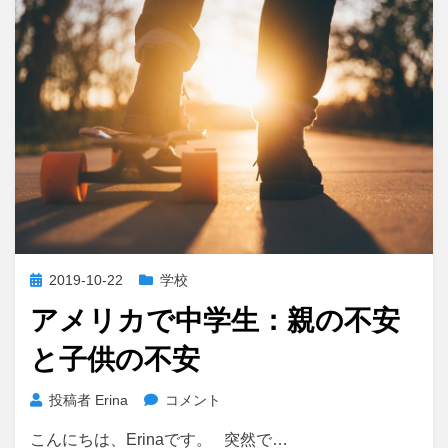
と
向
き
合
う
に
投
2019-10-22
学校
稿
アメリカで中学生：親の不安
日:
と子供の不安
ア
投稿者
Erina
コメント
メ
こんにちは、Erinaです。 突然で…
リ