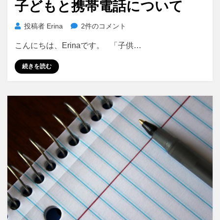
子どもと携帯電話について
日:
子
投稿者
Erina
2件のコメント
ど
こんにちは、Erinaです。 「子供…
も
と
続きを読む
携
帯
電
話
に
つ
い
て
へ
の