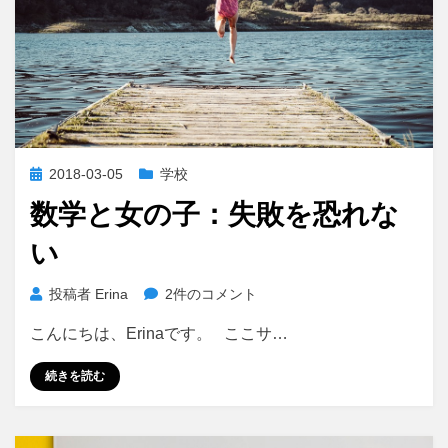
投
2018-03-05
学校
稿
数学と女の子：失敗を恐れな
日:
い
数
投稿者
Erina
2件のコメント
学
こんにちは、Erinaです。 ここサ…
と
女
続きを読む
の
子：
失
敗