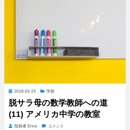
を
恐
れ
な
い
へ
の
投
2018-02-23
学校
稿
脱サラ母の数学教師への道
日:
(11) アメリカ中学の教室
脱
投稿者
Erina
コメント