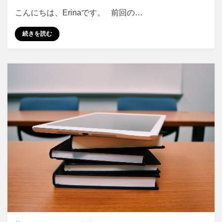
サ
こんにちは、Erinaです。 前回の…
ラ
母
続きを読む
の
数
学
教
師
へ
の
道
(11)
ア
メ
リ
カ
中
学
の
教
室