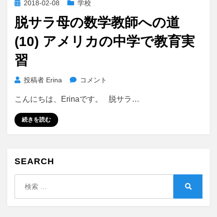
投
2018-02-08
学校
に
稿
脱サラ母の数学教師への道
日:
(10) アメリカの中学で教育実
習
脱
投稿者
Erina
コメント
サ
こんにちは、Erinaです。 脱サラ…
ラ
母
続きを読む
の
数
学
教
SEARCH
師
へ
検
の
索:
検
道
索
(10)