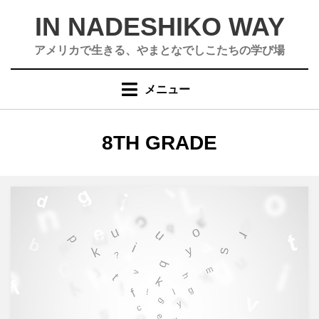
コ
IN NADESHIKO WAY
ン
テ
アメリカで生きる、やまとなでしこたちの学び場
ン
ツ
メニュー
へ
移
動
タグ
:
8TH GRADE
す
る