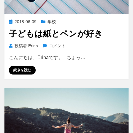
投
2018-06-09
学校
稿
子どもは紙とペンが好き
日:
子
投稿者
Erina
コメント
ど
こんにちは、Erinaです。 ちょっ…
も
は
続きを読む
紙
と
ペ
ン
が
好
き
に