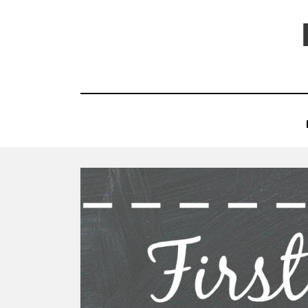
コ
ン
テ
ン
ツ
へ
移
動
す
る