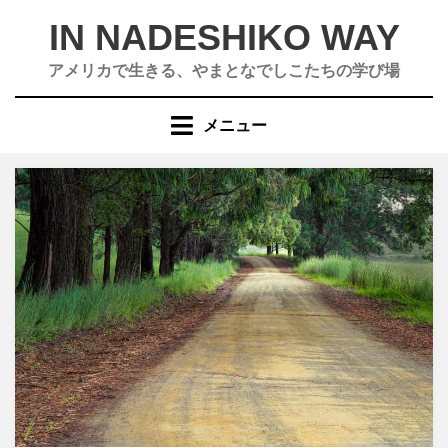
コ
IN NADESHIKO WAY
ン
テ
アメリカで生きる、やまとなでしこたちの学び場
ン
ツ
メニュー
へ
移
動
す
る