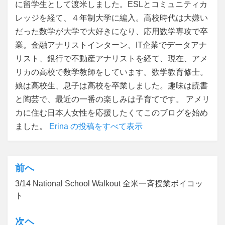
に留学生として渡米しました。ESLとコミュニティカ
レッジを経て、４年制大学に編入。高校時代は大嫌い
だった数学が大学で大好きになり、応用数学専攻で卒
業。金融アナリストインターン、IT企業でデータアナ
リスト、銀行で不動産アナリストを経て、現在、アメ
リカの高校で数学教師をしています。数学教育修士。
娘は高校生、息子は高校を卒業しました。趣味は読書
と陶芸で、最近の一番の楽しみは子育てです。 アメリ
カに住む日本人女性を応援したくてこのブログを始め
ました。
Erina の投稿をすべて表示
前へ
投
3/14 National School Walkout 全米一斉授業ボイコッ
稿
ト
ナ
ビ
次ヘ