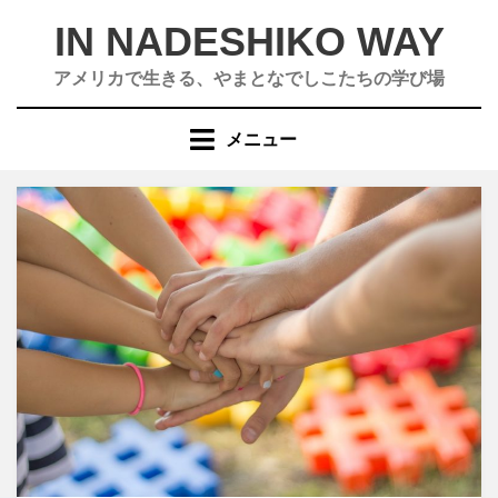
コ
IN NADESHIKO WAY
ン
テ
アメリカで生きる、やまとなでしこたちの学び場
ン
ツ
メニュー
へ
移
動
す
る