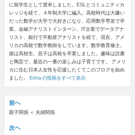
に留学生として渡米しました。ESLとコミュニティカ
レッジを経て、４年制大学に編入。高校時代は大嫌い
だった数学が大学で大好きになり、応用数学専攻で卒
業。金融アナリストインターン、IT企業でデータアナ
リスト、銀行で不動産アナリストを経て、現在、アメ
リカの高校で数学教師をしています。数学教育修士。
娘は高校生、息子は高校を卒業しました。趣味は読書
と陶芸で、最近の一番の楽しみは子育てです。 アメリ
カに住む日本人女性を応援したくてこのブログを始め
ました。
Erina の投稿をすべて表示
前へ
投
親子関係 ＜ 夫婦関係
稿
ナ
次ヘ
ビ