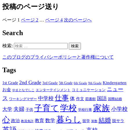
投稿のページ送り
ページ
1
ページ
2
…
ページ
4
次のページへ
Search
検索:
検索
このブログのプライバシーポリシーと著作権について
Tags
2nd Grade
Kindergarten
1st Grade
3rd Grade
5th Grade
6th Grade
9th Grade
ニュー
お金
エンターテインメント
コミュニケーション
やまとなでしこ
仕事
ス
中学校
国語
体
作文
ワーキングマザー
国際結婚
図書館
学校
家族
子育て
夫婦
小学校
大学
子供
学校行事
暮らし
心
結婚
教育
数学
政治
脱サラ
留学
教員免許
算数
英語