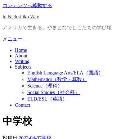
コンテンツへ移動する
In Nadeshiko Way
アメリカで生きる、やまとなでしこたちの学び場
メニュー
Home
About
Writing
Subjects
English Language Arts/ELA（国語）
Mathematics（数学・算数）
Science（理科）
Social Studies（社会科）
ELD/ESL（英語）
Contact
:
タグ
中学校
投稿日:
2022-04-07
学校