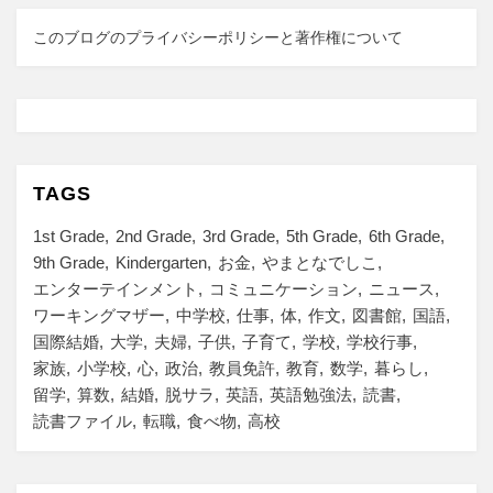
このブログのプライバシーポリシーと著作権について
TAGS
1st Grade
2nd Grade
3rd Grade
5th Grade
6th Grade
9th Grade
Kindergarten
お金
やまとなでしこ
エンターテインメント
コミュニケーション
ニュース
ワーキングマザー
中学校
仕事
体
作文
図書館
国語
国際結婚
大学
夫婦
子供
子育て
学校
学校行事
家族
小学校
心
政治
教員免許
教育
数学
暮らし
留学
算数
結婚
脱サラ
英語
英語勉強法
読書
読書ファイル
転職
食べ物
高校