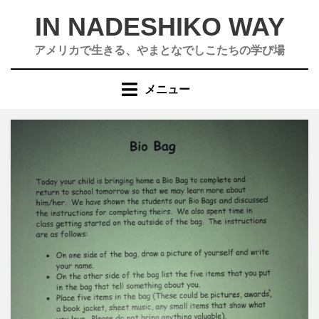
コ
IN NADESHIKO WAY
ン
テ
アメリカで生きる、やまとなでしこたちの学び場
ン
ツ
メニュー
へ
移
動
す
る