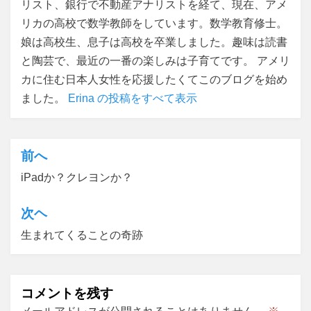
リスト、銀行で不動産アナリストを経て、現在、アメ
リカの高校で数学教師をしています。数学教育修士。
娘は高校生、息子は高校を卒業しました。趣味は読書
と陶芸で、最近の一番の楽しみは子育てです。 アメリ
カに住む日本人女性を応援したくてこのブログを始め
ました。
Erina の投稿をすべて表示
前へ
投
iPadか？クレヨンか？
稿
ナ
次ヘ
ビ
生まれてくることの奇跡
ゲ
ー
コメントを残す
シ