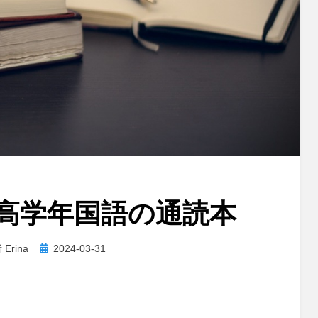
高学年国語の通読本
投
者
Erina
2024-03-31
稿
日: