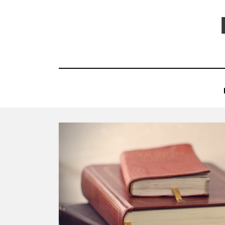
コ
ン
テ
ン
ツ
へ
移
動
す
る