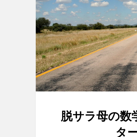
脱サラ母の数学教
タ