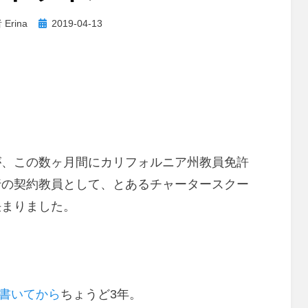
投
者
Erina
2019-04-13
稿
日:
が、この数ヶ月間にカリフォルニア州教員免許
行の契約教員として、とあるチャータースクー
決まりました。
書いてから
ちょうど3年。