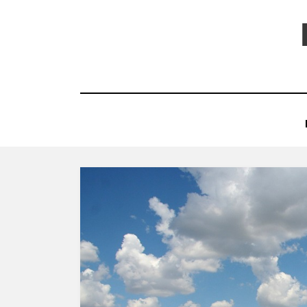
コ
ン
テ
ン
ツ
へ
移
動
す
る