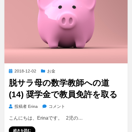
に
投
2018-12-02
お金
稿
脱サラ母の数学教師への道
日:
(14) 奨学金で教員免許を取る
脱
投稿者
Erina
コメント
サ
こんにちは、Erinaです。 2児の…
ラ
母
続きを読む