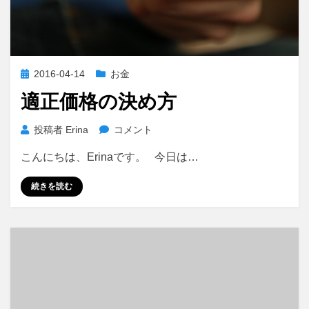
投
2016-04-14
お金
稿
適正価格の決め方
日:
適
投稿者
Erina
コメント
正
こんにちは、Erinaです。 今日は…
価
格
続きを読む
の
決
め
方
に