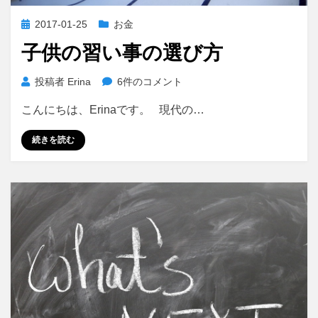
投
2017-01-25
お金
稿
子供の習い事の選び方
日:
子
投稿者
Erina
6件のコメント
供
こんにちは、Erinaです。 現代の…
の
習
続きを読む
い
事
の
選
び
方
へ
の