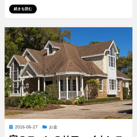
ー
続きを読む
ン
の
リ
フ
ァ
イ
ナ
ン
ス
（後
編）
へ
の
投
2016-06-27
お金
稿