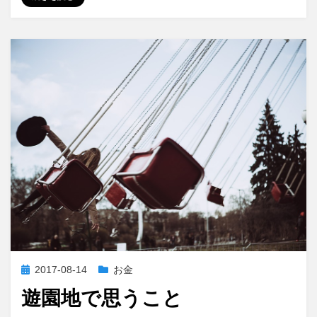
の
数
学
教
師
へ
の
道
(14)
奨
学
金
で
教
員
免
許
を
投
2017-08-14
お金
取
稿
遊園地で思うこと
る
日:
に