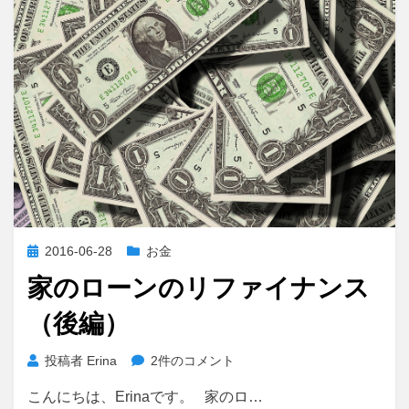
の
お
金
の
考
え
方
へ
の
投
2016-06-28
お金
稿
家のローンのリファイナンス
日:
（後編）
家
投稿者
Erina
2件のコメント
の
こんにちは、Erinaです。 家のロ…
ロ