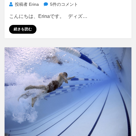
遊
投稿者
Erina
5件のコメント
園
こんにちは、Erinaです。 ディズ…
地
で
続きを読む
思
う
こ
と
へ
の