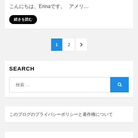
オ
こんにちは、Erinaです。 アメリ…
ー
タ
続きを読む
ー
コ
イ
投
ン
ペ
ペ
次
1
2
の
稿
ー
ー
の
秘
ジ
ジ
ペ
の
密
ー
SEARCH
に
ペ
ジ
へ
検
ー
索:
検
ジ
索
送
り
このブログのプライバシーポリシーと著作権について