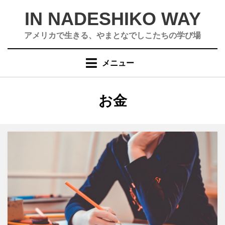
コ
IN NADESHIKO WAY
ン
テ
アメリカで生きる、やまとなでしこたちの学び場
ン
ツ
メニュー
へ
移
動
タグ
:
お金
す
る