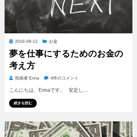
投
2016-09-12
お金
稿
夢を仕事にするためのお金の
日:
考え方
夢
投稿者
Erina
4件のコメント
を
こんにちは、Erinaです。 安定し…
仕
事
続きを読む
に
す
る
た
め