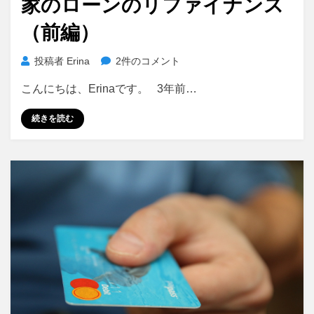
家のローンのリファイナンス
日:
（前編）
家
投稿者
Erina
2件のコメント
の
こんにちは、Erinaです。 3年前…
ロ
ー
続きを読む
ン
の
リ
フ
ァ
イ
ナ
ン
ス
（前
編）
へ
の