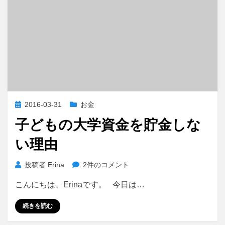
投
2016-03-31
お金
稿
子どもの大学資金を貯金しな
日:
い理由
子
投稿者
Erina
2件のコメント
ど
こんにちは、Erinaです。 今日は…
も
の
続きを読む
大
学