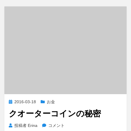
資
金
を
貯
金
し
な
い
理
由
へ
の
投
2016-03-18
お金
稿
クオーターコインの秘密
日:
ク
投稿者
Erina
コメント