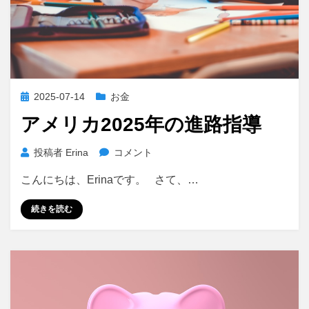
投
2025-07-14
お金
稿
アメリカ2025年の進路指導
日:
ア
投稿者
Erina
コメント
メ
こんにちは、Erinaです。 さて、…
リ
カ
続きを読む
2025
年
の
進
路
指
導