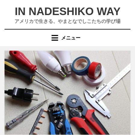
コ
IN NADESHIKO WAY
ン
テ
アメリカで生きる、やまとなでしこたちの学び場
ン
ツ
メニュー
へ
移
動
す
る