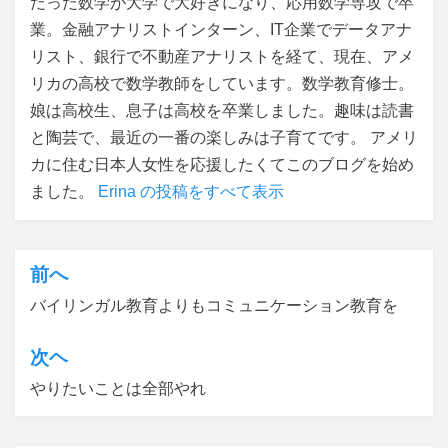
だった数学が大学で大好きになり、応用数学専攻で卒
業。金融アナリストインターン、IT企業でデータアナ
リスト、銀行で不動産アナリストを経て、現在、アメ
リカの高校で数学教師をしています。数学教育修士。
娘は高校生、息子は高校を卒業しました。趣味は読書
と陶芸で、最近の一番の楽しみは子育てです。 アメリ
カに住む日本人女性を応援したくてこのブログを始め
ました。
Erina の投稿をすべて表示
前へ
投
バイリンガル教育よりもコミュニケーション教育を
稿
ナ
次ヘ
ビ
やりたいことは全部やれ
ゲ
ー