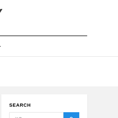
Y
T
SEARCH
検