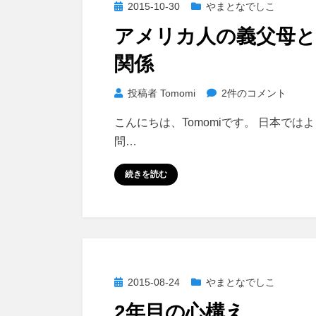
投
2015-10-30
やまとなでしこ
結
稿
アメリカ人の義父母
婚
日:
（前
関係
編）
へ
ア
投稿者
Tomomi
2件のコメント
の
メ
こんにちは、Tomomiです。 日本では
リ
問…
カ
人
続きを読む
の
義
父
母
と
の
投
2015-08-24
やまとなでしこ
関
稿
係
2年目の心構え