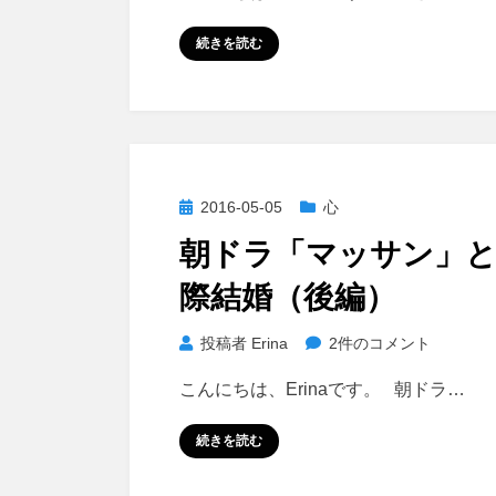
問
題
続きを読む
を
超
え
た
と
こ
投
2016-05-05
心
ろ
稿
朝ドラ「マッサン」
に
日:
あ
際結婚（後編）
る
も
朝
投稿者
Erina
2件のコメント
の
ド
へ
こんにちは、Erinaです。 朝ドラ…
ラ
の
「マ
続きを読む
ッ
サ