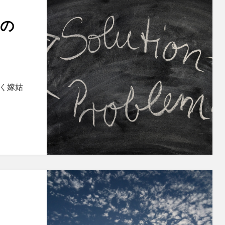
との
よく嫁姑