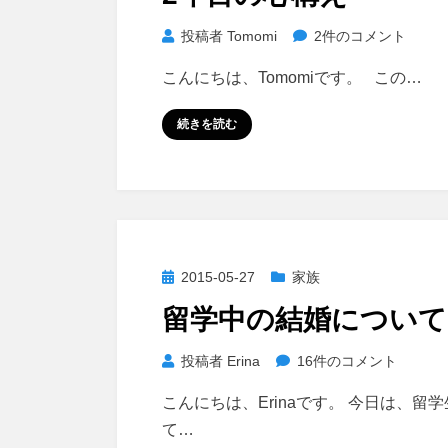
日:
へ
の
2
投稿者
Tomomi
2件のコメント
年
こんにちは、Tomomiです。 この…
目
の
続きを読む
心
構
え
へ
の
投
2015-05-27
家族
稿
留学中の結婚について
日:
留
投稿者
Erina
16件のコメント
学
こんにちは、Erinaです。 今日は、留
中
て…
の