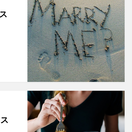
っ
ス
のス