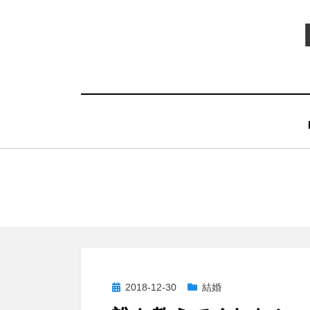
コ
ン
テ
ン
ツ
へ
移
動
す
る
投
2018-12-30
結婚
稿