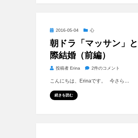
ン」
と
国
際
投
2016-05-04
心
結
稿
朝ドラ「マッサン」
婚
日:
（後
際結婚（前編）
編）
へ
朝
投稿者
Erina
2件のコメント
の
ド
こんにちは、Erinaです。 今さら…
ラ
「マ
続きを読む
ッ
サ
ン」
と
国
際