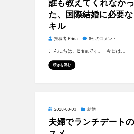
誰も教えてくれなか
日:
た、国際結婚に必要な
キル
誰
投稿者
Erina
6件のコメント
も
こんにちは、Erinaです。 今日は…
教
え
続きを読む
て
く
れ
な
か
っ
投
2018-08-03
結婚
た、
稿
夫婦でランチデート
国
日:
際
スメ