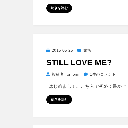
結
続きを読む
婚
に
つ
い
て
へ
投
2015-05-25
家族
の
稿
STILL LOVE ME?
日:
STILL
投稿者
Tomomi
1件のコメント
LOVE
はじめまして。こちらで初めて書かせ
ME?
へ
続きを読む
の