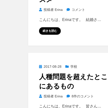
結
婚
夫
投稿者
Erina
コメント
に
婦
必
こんにちは、Erinaです。 結婚さ…
で
要
ラ
続きを読む
な
ン
ス
チ
キ
デ
ル
ー
へ
ト
の
の
投
2017-08-28
学校
ス
稿
人種問題を超えたとこ
ス
日:
メ
にあるもの
に
人
投稿者
Erina
8件のコメント
種
こんにちは、Erinaです。 皆さん…