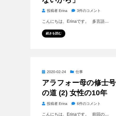
【子
供
「マ
投稿者
Erina
3件のコメント
の
マ
恐
こんにちは、Erinaです。 多言語…
の
怖
英
続きを読む
心
語
と
が
向
上
き
手
合
じ
う】
ゃ
投
2020-02-24
仕事
へ
な
稿
の
アラフォー母の修士号
い
日:
か
の道 (2) 女性の10年
ら」
へ
ア
投稿者
Erina
6件のコメント
の
ラ
こんにちは、Erinaです。 前回の…