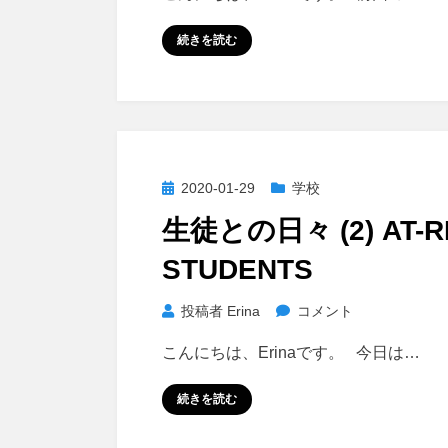
フ
ォ
続きを読む
ー
母
の
修
士
号
投
2020-01-29
学校
へ
稿
生徒との日々 (2) AT-R
の
日:
道
STUDENTS
(2)
女
生
投稿者
Erina
コメント
性
徒
の
こんにちは、Erinaです。 今日は…
と
10
の
続きを読む
年
日々
へ
(2)