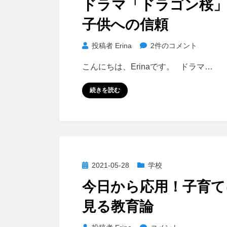
ドラマ「ドラゴン桜
日:
子供への信頼
ド
投稿者
Erina
2件のコメント
ラ
こんにちは、Erinaです。 ドラマ…
マ
「ド
続きを読む
ラ
ゴ
ン
桜」
と
子
投
2021-05-28
学校
供
稿
今日から応用！子育て
へ
日:
の
見る教育論
信
頼