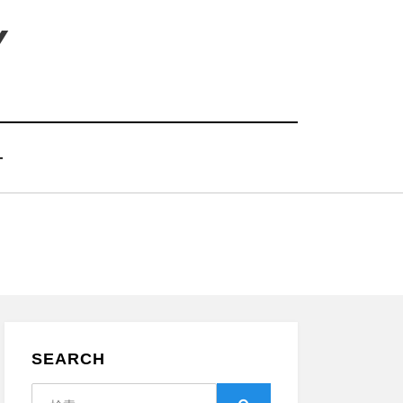
Y
T
SEARCH
検