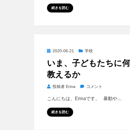
の
続きを読む
投
2020-06-21
学校
稿
いま、子どもたちに
日:
教えるか
い
投稿者
Erina
コメント
ま、
こんにちは、Erinaです。 暴動や…
子
ど
続きを読む
も
た
ち