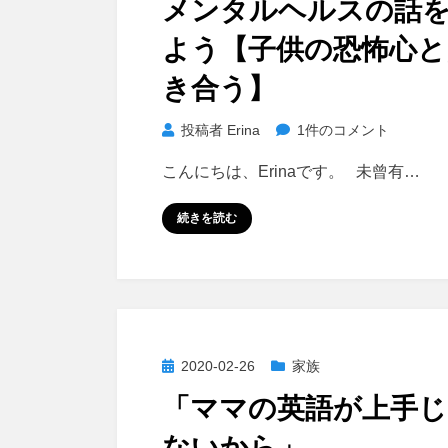
メンタルヘルスの話
日:
よう【子供の恐怖心と
き合う】
メ
投稿者
Erina
1件のコメント
ン
こんにちは、Erinaです。 未曾有…
タ
ル
続きを読む
ヘ
ル
ス
の
話
を
投
2020-02-26
家族
し
稿
「ママの英語が上手じ
よ
日:
う
ないから」