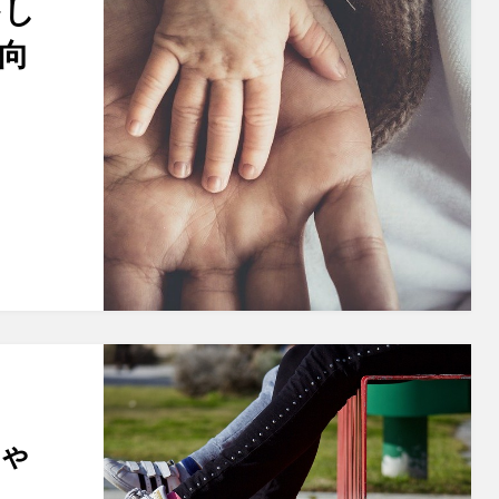
をし
向
ゃ