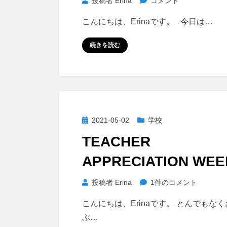
今
投稿者
Erina
コメント
へ
日
の
こんにちは、Erinaです。 今日は…
か
ら
続きを読む
応
用！
子
育
て
に
投
2021-05-02
学校
見
稿
TEACHER
る
日:
教
APPRECIATION WEE
育
論
Teacher
投稿者
Erina
1件のコメント
に
Appreciation
こんにちは、Erinaです。 とんでもな
Week
ぶ…
へ