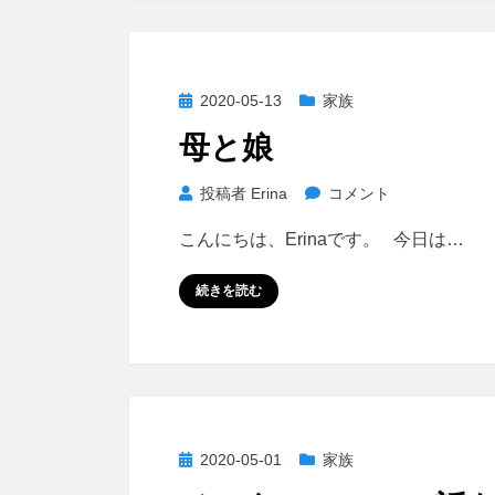
に
何
を
投
2020-05-13
家族
教
稿
え
母と娘
日:
る
か
母
投稿者
Erina
コメント
に
と
こんにちは、Erinaです。 今日は…
娘
に
続きを読む
投
2020-05-01
家族
稿