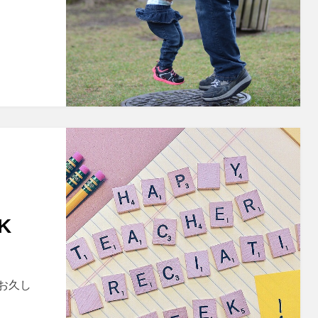
K
くお久し