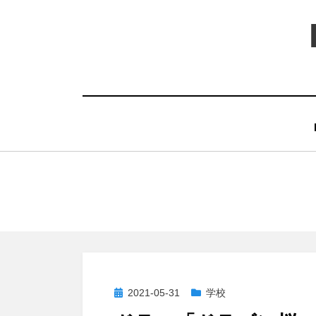
コ
ン
テ
ン
ツ
へ
移
動
す
る
投
2021-05-31
学校
稿